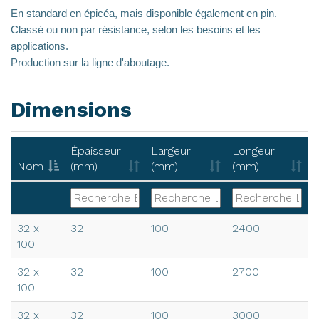
En standard en épicéa, mais disponible également en pin.
Classé ou non par résistance, selon les besoins et les
applications.
Production sur la ligne d'aboutage.
Dimensions
Épaisseur
Largeur
Longeur
Nom
(mm)
(mm)
(mm)
Nom
Épaisseur
Largeur
Longeur
32 x
32
100
2400
(mm)
(mm)
(mm)
100
32 x
32
100
2700
100
32 x
32
100
3000