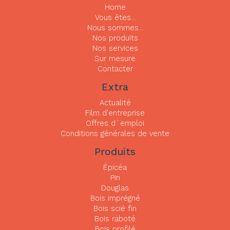
Home
32 x 175
32
175
5000
Vous êtes...
Nous sommes...
32 x 175
32
175
6000
Nos produits
Nos services
32 x 175
32
175
7000
Sur mesure
Contacter
32 x 175
32
175
8000
Extra
32 x
32
200
3000
200
Actualité
Film d'entreprise
32 x
32
200
4000
Offres d´emploi
200
Conditions générales de vente
Produits
32 x
32
200
5000
200
Épicéa
Pin
32 x
32
200
6000
Douglas
200
Bois imprégné
Bois scié fin
32 x
32
200
7000
Bois raboté
200
Bois profilé