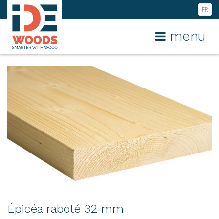
FR
NL
menu
EN
Épicéa raboté 32 mm