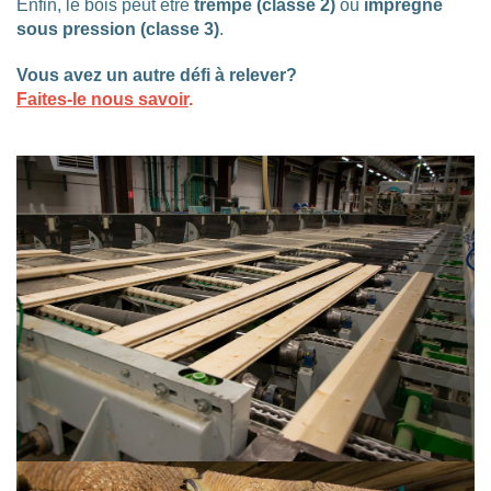
Enfin, le bois peut être
trempé (classe 2)
ou
imprégné
sous pression (classe 3)
.
Vous avez un autre défi à relever?
Faites-le nous savoir
.