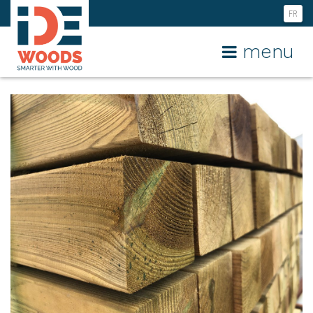
FR
NL
menu
EN