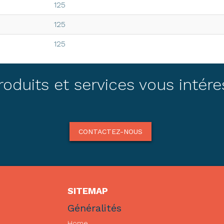
125
125
125
150
oduits et services vous intér
150
150
150
CONTACTEZ-NOUS
175
175
175
SITEMAP
175
Généralités
175
Home