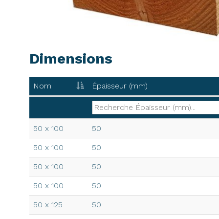
Dimensions
Nom
Épaisseur (mm)
Nom
Épaisseur (mm)
50 x 100
50
50 x 100
50
50 x 100
50
50 x 100
50
50 x 125
50