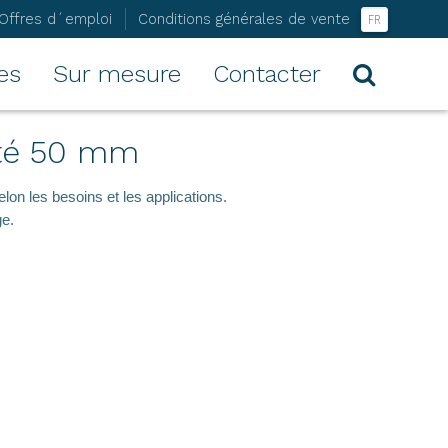
Offres d´emploi
Conditions générales de vente
FR
NL
es
Sur mesure
Contacter
EN
té 50 mm
lon les besoins et les applications.
ge.