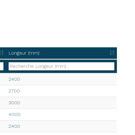
Longeur (mm)
Longeur (mm)
2400
2700
3000
4000
2400